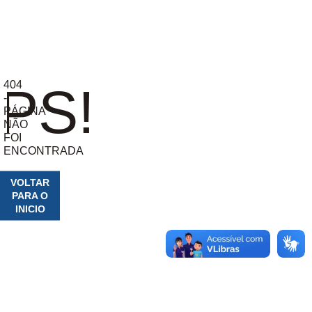
404
PS!
-
PÁGINA
NÃO
FOI
ENCONTRADA
VOLTAR
PARA O
INICIO