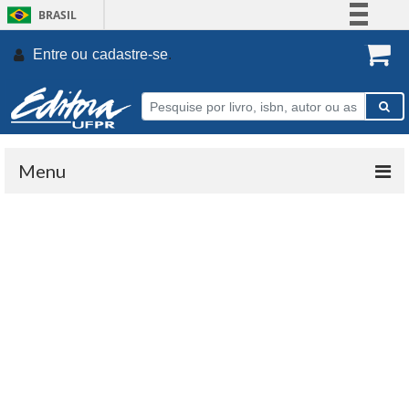
BRASIL
Simplifique!
Entre ou
cadastre-se
.
Comunica BR
Participe
Acesso à informação
Legislação
Menu
Canais