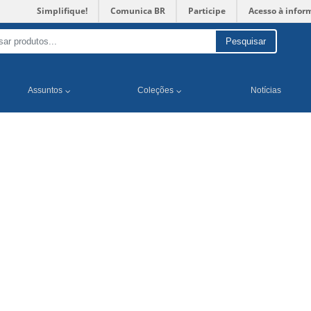
Simplifique!
Comunica BR
Participe
Acesso à infor
Pesquisar
Assuntos
Coleções
Notícias