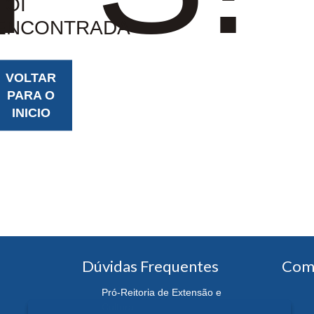
FOI
ENCONTRADA
VOLTAR
PARA O
INICIO
Dúvidas Frequentes
Com
Pró-Reitoria de Extensão e
Cultura