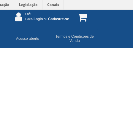
mação
Legislação
Canais
Olá!
Login
Cadastre-se
Faça
ou
Termos e Condições de
Acesso aberto
Venda