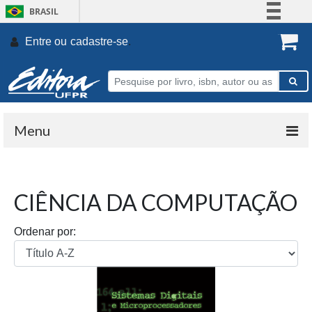
BRASIL
Simplifique!
Entre ou
cadastre-se
.
Comunica BR
Participe
Acesso à informação
Legislação
Menu
Canais
CIÊNCIA DA COMPUTAÇÃO
Ordenar por: