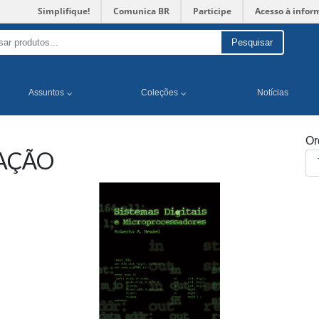
Simplifique!
Comunica BR
Participe
Acesso à infor
Pesquisar
Assuntos
Coleções
Notícias
Or
AÇÃO