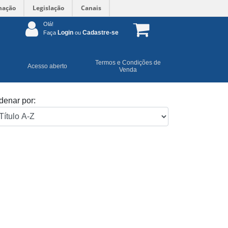
mação
Legislação
Canais
Olá!
Login
Cadastre-se
Faça
ou
Termos e Condições de
Acesso aberto
Venda
denar por: