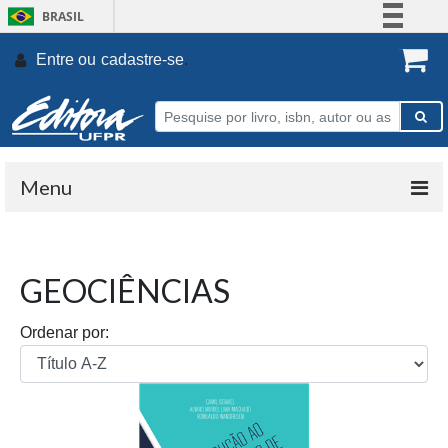
BRASIL
Simplifique!
Entre ou
cadastre-se
.
Comunica BR
Participe
Acesso à informação
Legislação
Menu
Canais
GEOCIÊNCIAS
Ordenar por: