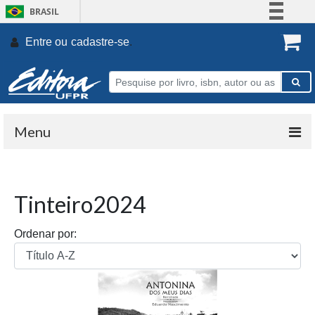
BRASIL
Simplifique!
Entre ou
cadastre-se
.
Comunica BR
Participe
Acesso à informação
Legislação
Menu
Canais
Tinteiro2024
Ordenar por: