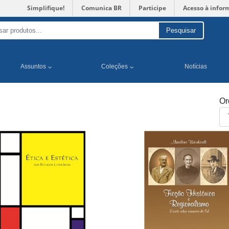
Simplifique!
Comunica BR
Participe
Acesso à infor
Pesquisar
Assuntos
Coleções
Notícias
Or