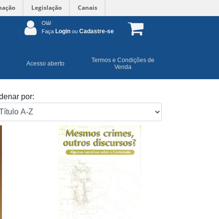
mação
Legislação
Canais
Olá!
Login
Cadastre-se
Faça
ou
Termos e Condições de
Acesso aberto
Venda
denar por: