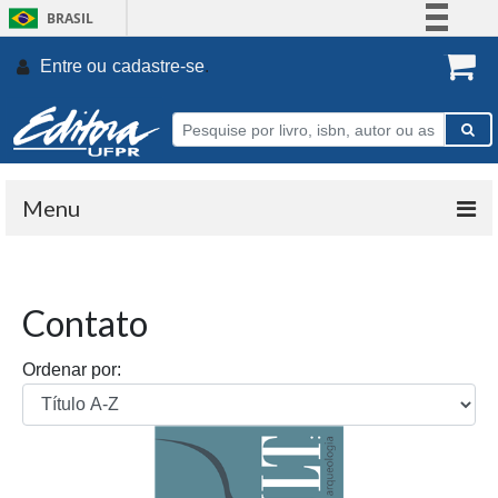
BRASIL
Simplifique!
Entre ou
cadastre-se
.
Comunica BR
Participe
Acesso à informação
Legislação
Menu
Canais
Contato
Ordenar por: