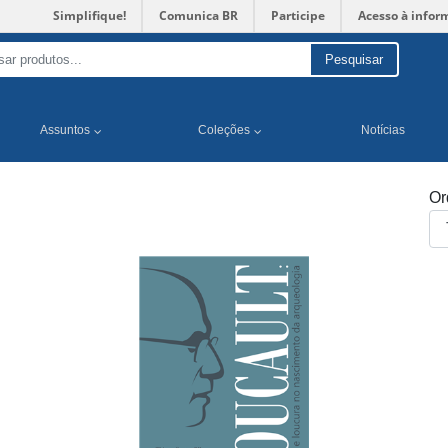
Simplifique!
Comunica BR
Participe
Acesso à infor
Pesquisar
Assuntos
Coleções
Notícias
Or