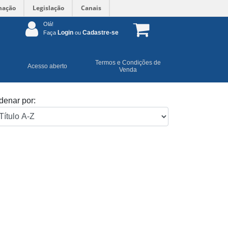
mação
Legislação
Canais
Olá!
Login
Cadastre-se
Faça
ou
Termos e Condições de
Acesso aberto
Venda
denar por: