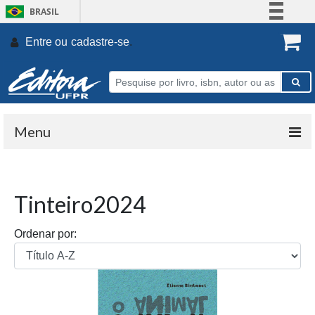
BRASIL
Simplifique!
Entre ou
cadastre-se
.
Comunica BR
Participe
Acesso à informação
Legislação
Menu
Canais
Tinteiro2024
Ordenar por: