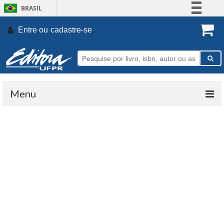
BRASIL
Simplifique!
Entre ou
cadastre-se
.
Comunica BR
Participe
Acesso à informação
Legislação
Menu
Canais