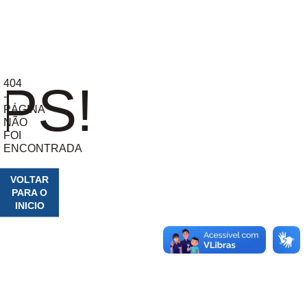
404
PS!
-
PÁGINA
NÃO
FOI
ENCONTRADA
VOLTAR
PARA O
INICIO