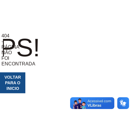
404
PS!
-
PÁGINA
NÃO
FOI
ENCONTRADA
VOLTAR
PARA O
INICIO