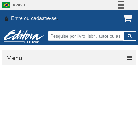
BRASIL
Simplifique!
Entre ou
cadastre-se
.
Comunica BR
Participe
Acesso à informação
Legislação
Menu
Canais