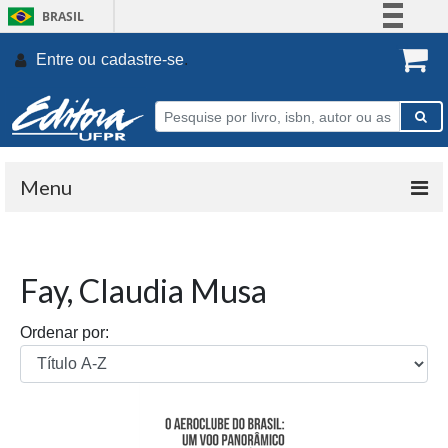
BRASIL
Simplifique!
Entre ou
cadastre-se
.
Comunica BR
Participe
Acesso à informação
Legislação
Menu
Canais
Fay, Claudia Musa
Ordenar por: