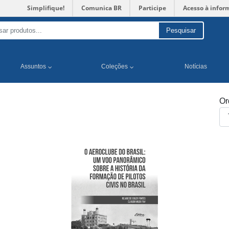
Simplifique!
Comunica BR
Participe
Acesso à infor
Pesquisar
Assuntos
Coleções
Notícias
Or