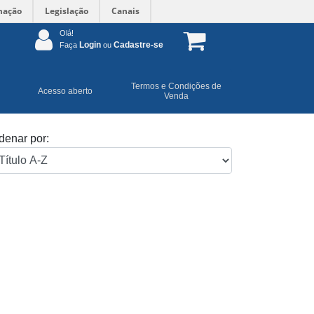
mação
Legislação
Canais
Olá!
Login
Cadastre-se
Faça
ou
Termos e Condições de
Acesso aberto
Venda
denar por: