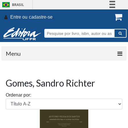
BRASIL
Simplifique!
Entre ou
cadastre-se
.
Comunica BR
Participe
Acesso à informação
Legislação
Menu
Canais
Gomes, Sandro Richter
Ordenar por: