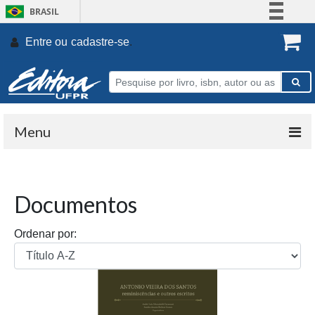
BRASIL
Simplifique!
Entre ou
cadastre-se
.
Comunica BR
Participe
Acesso à informação
Legislação
Menu
Canais
Documentos
Ordenar por: