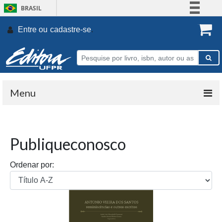
BRASIL
Simplifique!
Entre ou
cadastre-se
.
Comunica BR
Participe
Acesso à informação
Legislação
Menu
Canais
Publiqueconosco
Ordenar por: