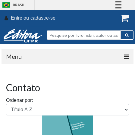
BRASIL
Simplifique!
Entre ou
cadastre-se
.
Comunica BR
Participe
Acesso à informação
Legislação
Menu
Canais
Contato
Ordenar por: