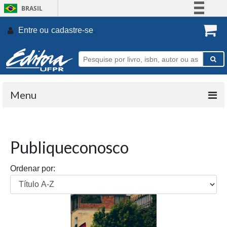
BRASIL
Simplifique!
Entre ou
cadastre-se
.
Comunica BR
Participe
Acesso à informação
Legislação
Menu
Canais
Publiqueconosco
Ordenar por: