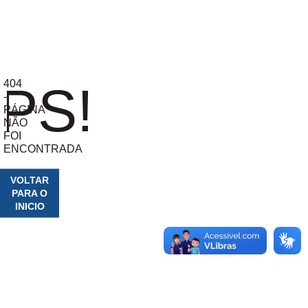
404
PS!
-
PÁGINA
NÃO
FOI
ENCONTRADA
VOLTAR
PARA O
INICIO