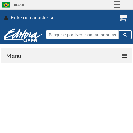
BRASIL
Simplifique!
Entre ou
cadastre-se
.
Comunica BR
Participe
Acesso à informação
Legislação
Menu
Canais