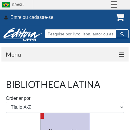
BRASIL
Simplifique!
Entre ou
cadastre-se
.
Comunica BR
Participe
Acesso à informação
Legislação
Menu
Canais
BIBLIOTHECA LATINA
Ordenar por: