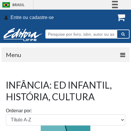
BRASIL
Simplifique!
Entre ou
cadastre-se
.
Comunica BR
Participe
Acesso à informação
Legislação
Menu
Canais
INFÂNCIA: ED INFANTIL,
HISTÓRIA, CULTURA
Ordenar por: