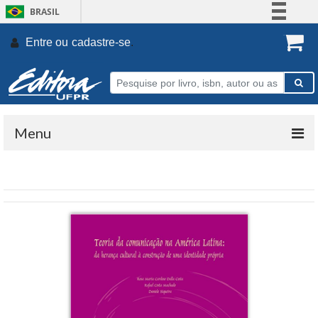
BRASIL
Simplifique!
Entre ou
cadastre-se
.
Comunica BR
Participe
Acesso à informação
Legislação
Menu
Canais