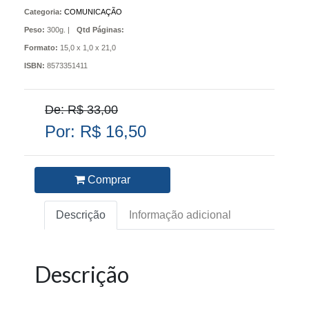
Categoria:
COMUNICAÇÃO
Peso:
300g. |
Qtd Páginas:
Formato:
15,0 x 1,0 x 21,0
ISBN:
8573351411
De: R$ 33,00
Por: R$ 16,50
Comprar
Descrição
Informação adicional
Descrição