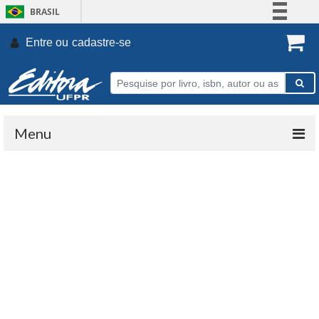
BRASIL
Simplifique!
Entre ou
cadastre-se
.
Comunica BR
Participe
Acesso à informação
Legislação
Menu
Canais