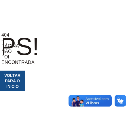
404
PS!
-
PÁGINA
NÃO
FOI
ENCONTRADA
VOLTAR
PARA O
INICIO