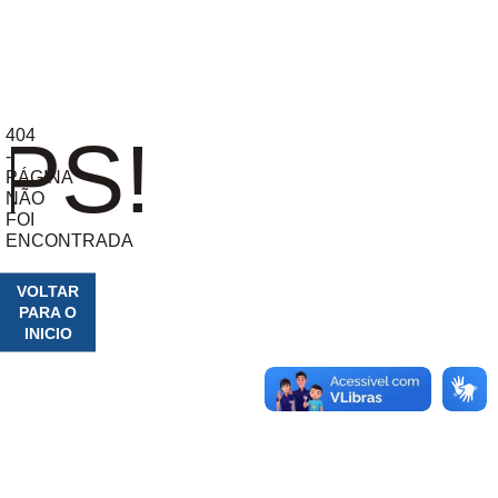
404
PS!
-
PÁGINA
NÃO
FOI
ENCONTRADA
VOLTAR
PARA O
INICIO