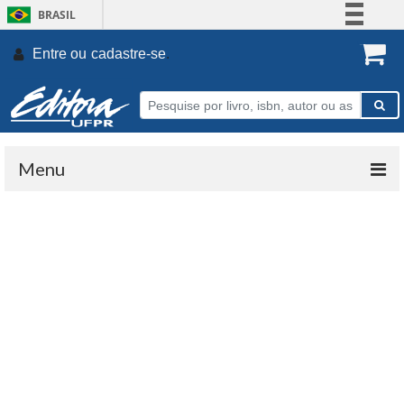
BRASIL
Simplifique!
Entre ou
cadastre-se
.
Comunica BR
Participe
Acesso à informação
Legislação
Menu
Canais