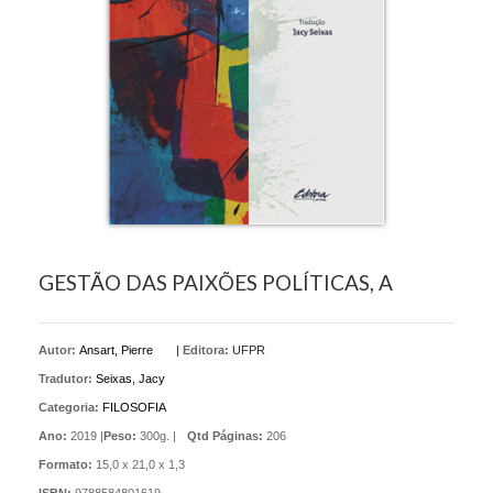
GESTÃO DAS PAIXÕES POLÍTICAS, A
Autor:
Ansart, Pierre
|
Editora:
UFPR
Tradutor:
Seixas, Jacy
Categoria:
FILOSOFIA
Ano:
2019 |
Peso:
300g. |
Qtd Páginas:
206
Formato:
15,0 x 21,0 x 1,3