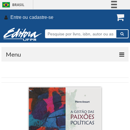
BRASIL
Simplifique!
Entre ou
cadastre-se
.
Comunica BR
Participe
Acesso à informação
Legislação
Menu
Canais