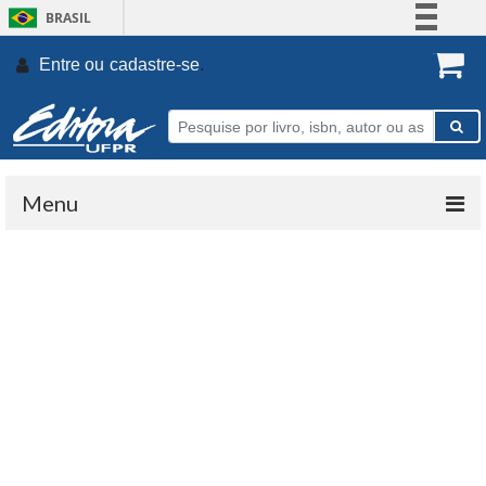
BRASIL
Simplifique!
Entre ou
cadastre-se
.
Comunica BR
Participe
Acesso à informação
Legislação
Menu
Canais