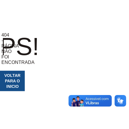
404
PS!
-
PÁGINA
NÃO
FOI
ENCONTRADA
VOLTAR
PARA O
INICIO