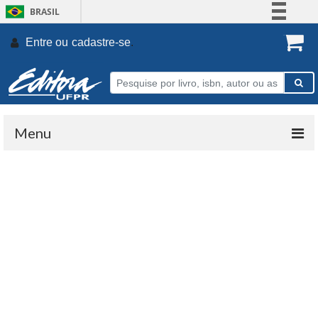
BRASIL
Simplifique!
Entre ou
cadastre-se
.
Comunica BR
Participe
Acesso à informação
Legislação
Menu
Canais