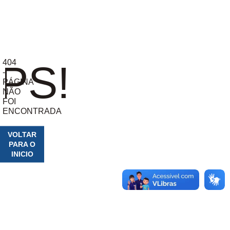
404
PS!
-
PÁGINA
NÃO
FOI
ENCONTRADA
VOLTAR
PARA O
INICIO