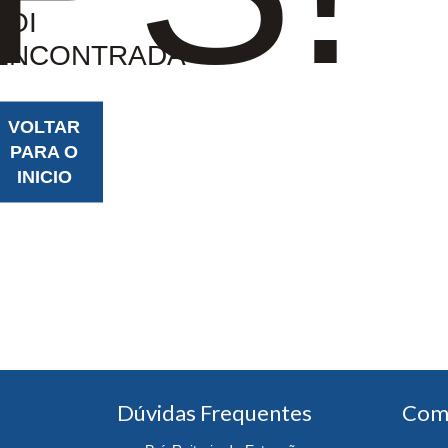
FOI
ENCONTRADA
VOLTAR
PARA O
INICIO
Dúvidas Frequentes
Com