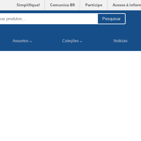
Simplifique!
Comunica BR
Participe
Acesso à infor
Pesquisar
Assuntos
Coleções
Notícias