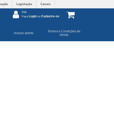
mação
Legislação
Canais
Olá!
Login
Cadastre-se
Faça
ou
Termos e Condições de
Acesso aberto
Venda