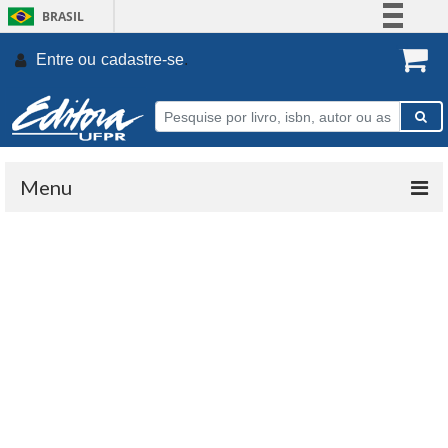
BRASIL
Simplifique!
Entre ou
cadastre-se
.
Comunica BR
Participe
Acesso à informação
Legislação
Menu
Canais