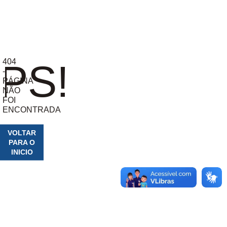
404
PS!
-
PÁGINA
NÃO
FOI
ENCONTRADA
VOLTAR
PARA O
INICIO