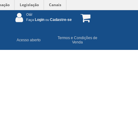
mação
Legislação
Canais
Olá!
Login
Cadastre-se
Faça
ou
Termos e Condições de
Acesso aberto
Venda