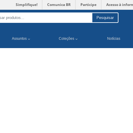
Simplifique!
Comunica BR
Participe
Acesso à infor
Pesquisar
Assuntos
Coleções
Notícias