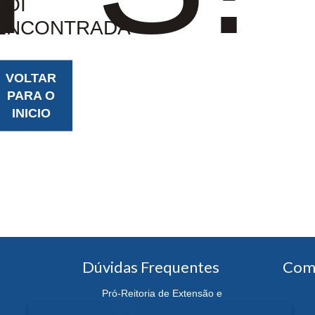
FOI
ENCONTRADA
VOLTAR
PARA O
INICIO
Dúvidas Frequentes
Com
Pró-Reitoria de Extensão e
Cultura