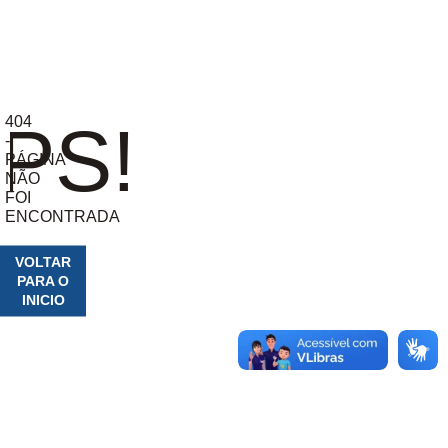
404
PS!
-
PÁGINA
NÃO
FOI
ENCONTRADA
VOLTAR
PARA O
INICIO