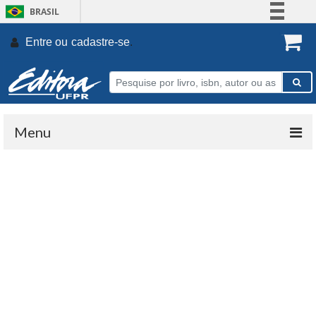
BRASIL
Simplifique!
Entre ou
cadastre-se
.
Comunica BR
Participe
Acesso à informação
Legislação
Menu
Canais