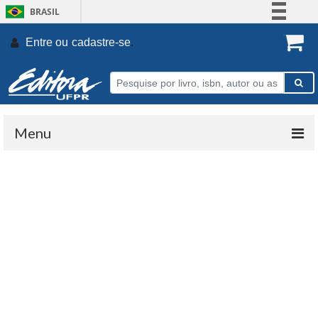
BRASIL
Simplifique!
Entre ou
cadastre-se
.
Comunica BR
Participe
Acesso à informação
Legislação
Menu
Canais