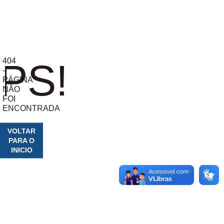
404
PS!
-
PÁGINA
NÃO
FOI
ENCONTRADA
VOLTAR
PARA O
INICIO