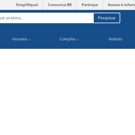
Simplifique!
Comunica BR
Participe
Acesso à infor
Pesquisar
Assuntos
Coleções
Notícias