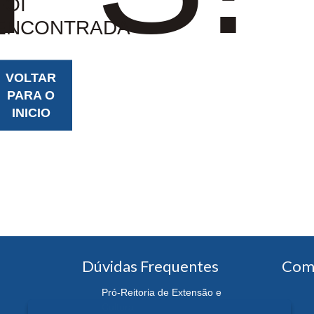
FOI
ENCONTRADA
VOLTAR
PARA O
INICIO
Dúvidas Frequentes
Com
Pró-Reitoria de Extensão e
Cultura