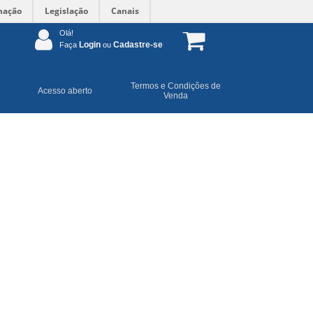
mação
Legislação
Canais
Olá!
Login
Cadastre-se
Faça
ou
Termos e Condições de
Acesso aberto
Venda