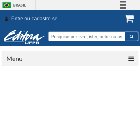
BRASIL
Simplifique!
Entre ou
cadastre-se
.
Comunica BR
Participe
Acesso à informação
Legislação
Menu
Canais