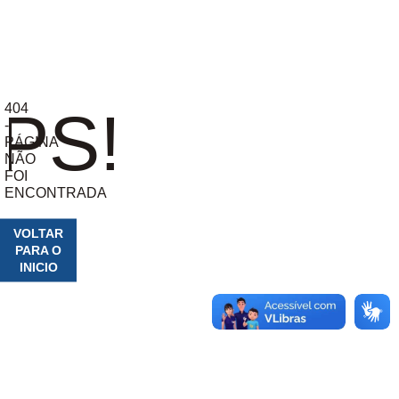
404
PS!
-
PÁGINA
NÃO
FOI
ENCONTRADA
VOLTAR
PARA O
INICIO