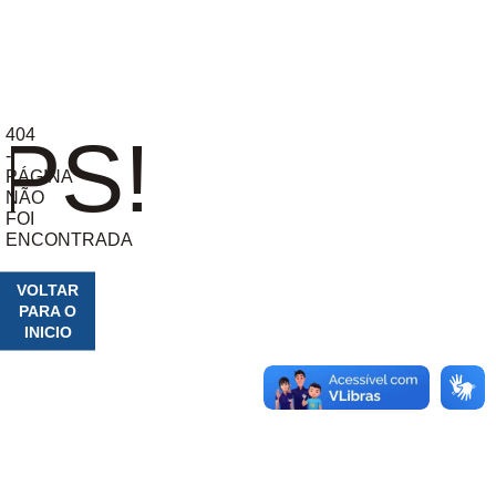
404
PS!
-
PÁGINA
NÃO
FOI
ENCONTRADA
VOLTAR
PARA O
INICIO