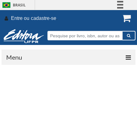
BRASIL
Simplifique!
Entre ou
cadastre-se
.
Comunica BR
Participe
Acesso à informação
Legislação
Menu
Canais