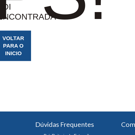
FOI
ENCONTRADA
VOLTAR
PARA O
INICIO
Dúvidas Frequentes
Com