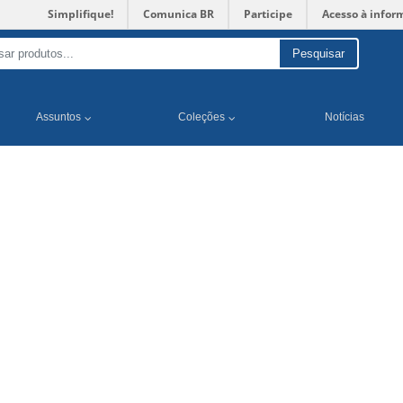
Simplifique!
Comunica BR
Participe
Acesso à infor
Pesquisar
Assuntos
Coleções
Notícias