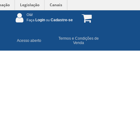
mação
Legislação
Canais
Olá!
Login
Cadastre-se
Faça
ou
Termos e Condições de
Acesso aberto
Venda