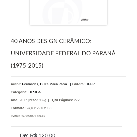
40 ANOS DESIGN CERÂMICO:
UNIVERSIDADE FEDERAL DO PARANÁ
(1975-2015)
Autor:
Fernandes, Dulce Maria Paiva
|
Editora:
UFPR
Categoria:
DESIGN
Ano:
2017 |
Peso:
932g. |
Qtd Páginas:
272
Formato:
24,0 x 22,0 x 1,8
ISBN:
9788584800933
De: R$ 120,00