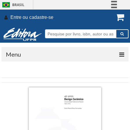
BRASIL
Simplifique!
Entre ou
cadastre-se
.
Comunica BR
Participe
Acesso à informação
Legislação
Menu
Canais