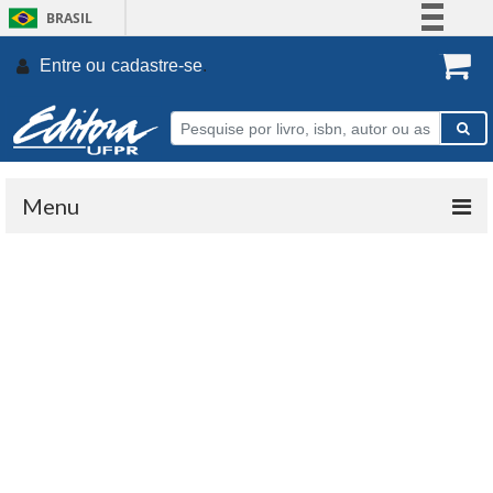
BRASIL
Simplifique!
Entre ou
cadastre-se
.
Comunica BR
Participe
Acesso à informação
Legislação
Menu
Canais