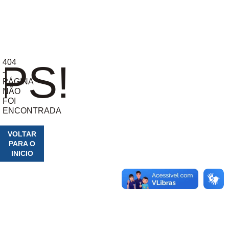
404
PS!
-
PÁGINA
NÃO
FOI
ENCONTRADA
VOLTAR
PARA O
INICIO