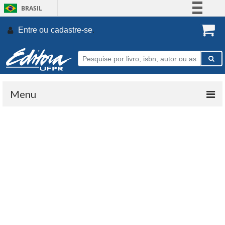
BRASIL
Simplifique!
Entre ou
cadastre-se
.
Comunica BR
Participe
Acesso à informação
Legislação
Menu
Canais