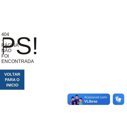
404
PS!
-
PÁGINA
NÃO
FOI
ENCONTRADA
VOLTAR
PARA O
INICIO