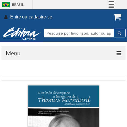
BRASIL
Simplifique!
Entre ou
cadastre-se
.
Comunica BR
Participe
Acesso à informação
Legislação
Menu
Canais