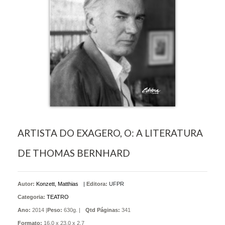
ARTISTA DO EXAGERO, O: A LITERATURA
DE THOMAS BERNHARD
Autor:
Konzett, Matthias
|
Editora:
UFPR
Categoria:
TEATRO
Ano:
2014 |
Peso:
630g. |
Qtd Páginas:
341
Formato:
16,0 x 23,0 x 2,7