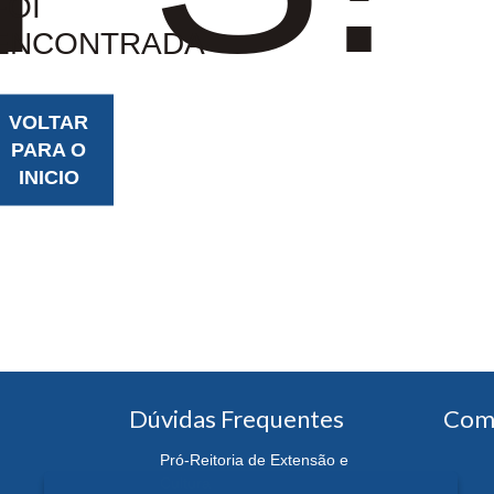
FOI
ENCONTRADA
VOLTAR
PARA O
INICIO
Dúvidas Frequentes
Com
Pró-Reitoria de Extensão e
Cultura