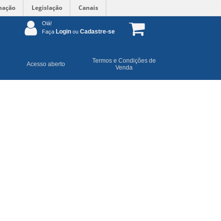
mação
Legislação
Canais
Olá!
Login
Cadastre-se
Faça
ou
Termos e Condições de
Acesso aberto
Venda