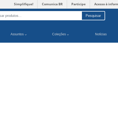
Simplifique!
Comunica BR
Participe
Acesso à infor
Pesquisar
Assuntos
Coleções
Notícias