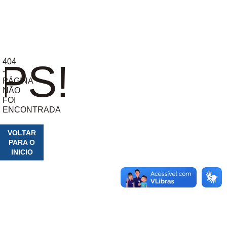
404
PS!
-
PÁGINA
NÃO
FOI
ENCONTRADA
VOLTAR
PARA O
INICIO