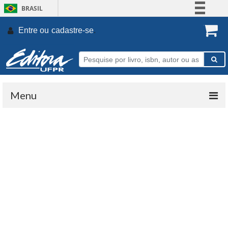
BRASIL
Simplifique!
Entre ou
cadastre-se
.
Comunica BR
Participe
Acesso à informação
Legislação
Menu
Canais