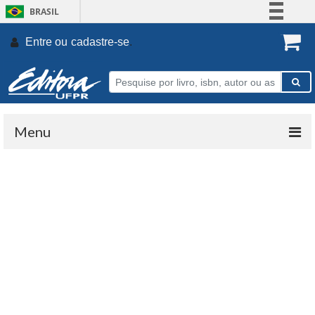
BRASIL
Simplifique!
Entre ou
cadastre-se
.
Comunica BR
Participe
Acesso à informação
Legislação
Menu
Canais