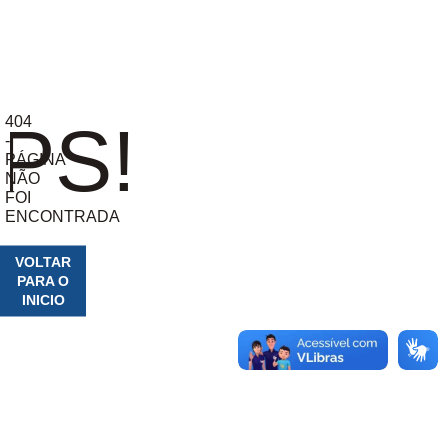
404
PS!
-
PÁGINA
NÃO
FOI
ENCONTRADA
VOLTAR
PARA O
INICIO