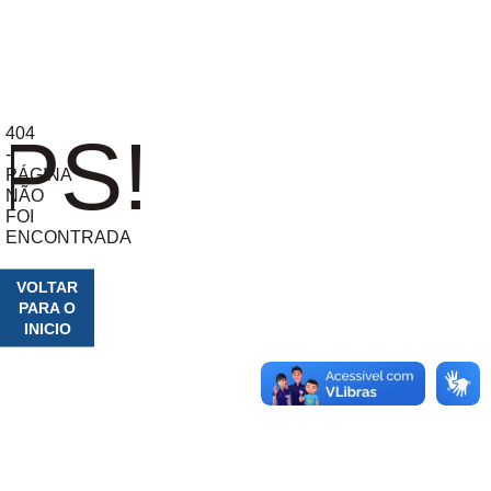
404
PS!
-
PÁGINA
NÃO
FOI
ENCONTRADA
VOLTAR
PARA O
INICIO