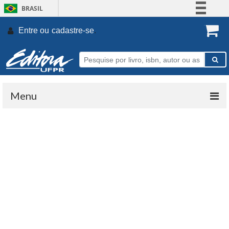
BRASIL
Simplifique!
Entre ou
cadastre-se
.
Comunica BR
Participe
Acesso à informação
Legislação
Menu
Canais