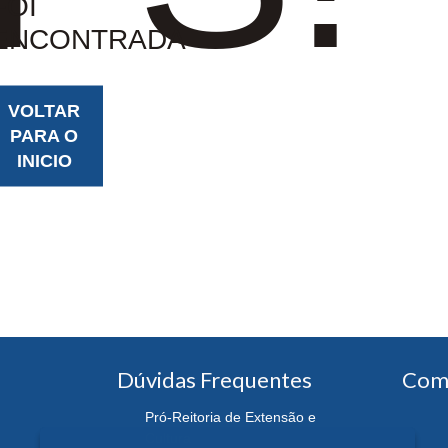
FOI
ENCONTRADA
VOLTAR
PARA O
INICIO
Dúvidas Frequentes
Com
Pró-Reitoria de Extensão e
Cultura