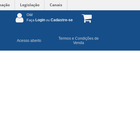
mação
Legislação
Canais
Olá!
Login
Cadastre-se
Faça
ou
Termos e Condições de
Acesso aberto
Venda