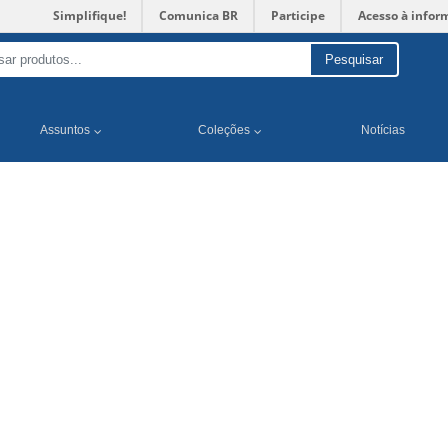
Simplifique!
Comunica BR
Participe
Acesso à infor
Pesquisar
Assuntos
Coleções
Notícias