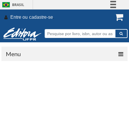
BRASIL
Simplifique!
Entre ou
cadastre-se
.
Comunica BR
Participe
Acesso à informação
Legislação
Menu
Canais