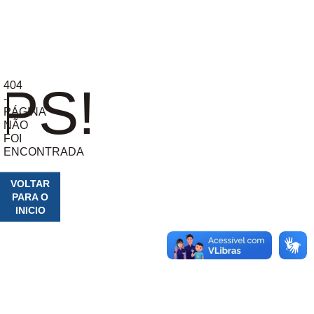
404
PS!
-
PÁGINA
NÃO
FOI
ENCONTRADA
VOLTAR
PARA O
INICIO