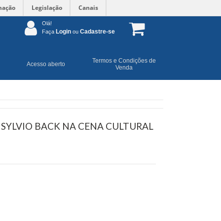
mação
Legislação
Canais
Olá!
Login
Cadastre-se
Faça
ou
Termos e Condições de
Acesso aberto
Venda
 SYLVIO BACK NA CENA CULTURAL