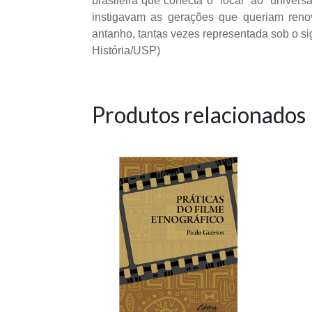
brasileira que conecta o “local” ao “unive
instigavam as gerações que queriam renová
antanho, tantas vezes representada sob o s
História/USP)
Produtos relacionados