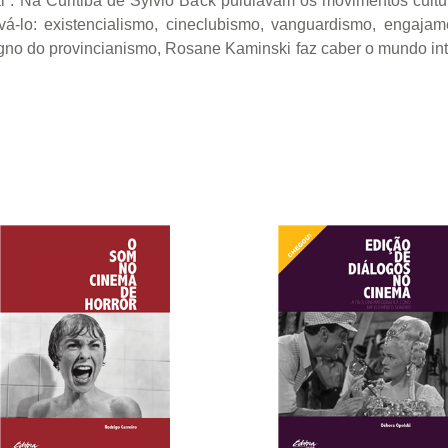
rsal”. Na Curitiba de Sylvio Back pululavam os movimentos cul
-lo: existencialismo, cineclubismo, vanguardismo, engajamen
igno do provincianismo, Rosane Kaminski faz caber o mundo int