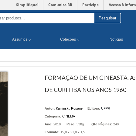
Simplifique!
Comunica BR
Participe
Acesso à infor
Pesquisar
Assuntos
Coleções
Notícias
FORMAÇÃO DE UM CINEASTA, A:
DE CURITIBA NOS ANOS 1960
Autor:
Kaminski, Rosane
|
Editora:
UFPR
Categoria:
CINEMA
Ano:
2018 |
Peso:
338g. |
Qtd Páginas:
240
Formato:
15,0 x 21,0 x 1,5