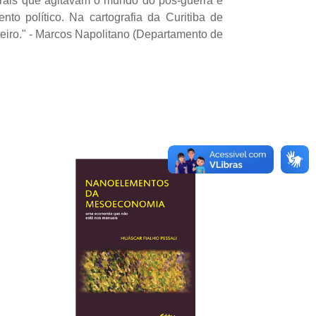
turais que agitavam o mundo do pós-guerra e
to político. Na cartografia da Curitiba de
eiro." - Marcos Napolitano (Departamento de