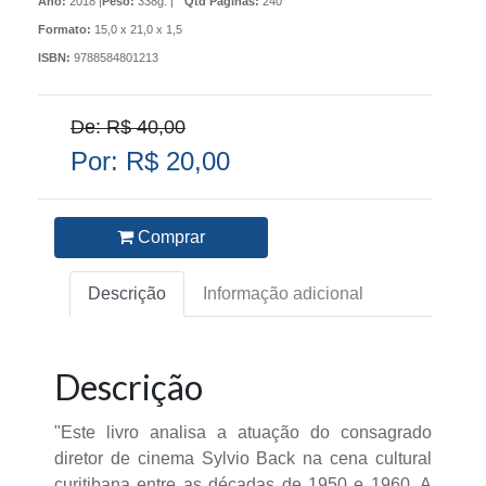
Ano:
2018 |
Peso:
338g. |
Qtd Páginas:
240
Formato:
15,0 x 21,0 x 1,5
ISBN:
9788584801213
De: R$ 40,00
Por: R$ 20,00
Comprar
Descrição
Informação adicional
Descrição
"Este livro analisa a atuação do consagrado
diretor de cinema Sylvio Back na cena cultural
curitibana entre as décadas de 1950 e 1960. A