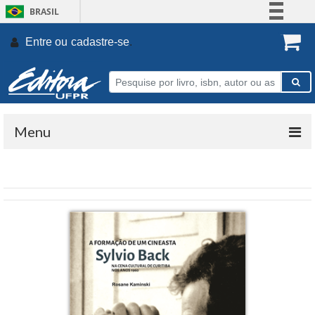
BRASIL
Simplifique!
Entre ou
cadastre-se
.
Comunica BR
Participe
Acesso à informação
Legislação
Menu
Canais