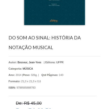
DO SOM AO SINAL: HISTÓRIA DA
NOTAÇÃO MUSICAL
Autor:
Bosseur, Jean-Yves
|
Editora:
UFPR
Categoria:
MÚSICA
Ano:
2014 |
Peso:
326g. |
Qtd Páginas:
143
Formato:
21,0 x 21,0 x 0,6
ISBN:
9788565888783
De: R$ 45,00