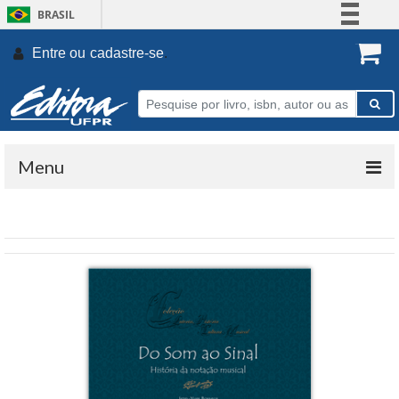
BRASIL
Simplifique!
Entre ou
cadastre-se
.
Comunica BR
Participe
Acesso à informação
Legislação
Menu
Canais